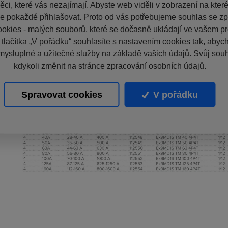
ci, které vás nezajímají. Abyste web viděli v zobrazení na které 
e pokaždé přihlašovat. Proto od vás potřebujeme souhlas se z
okies - malých souborů, které se dočasně ukládají ve vašem pro
 tlačítka „V pořádku“ souhlasíte s nastavením cookies tak, aby
mysluplné a užitečné služby na základě vašich údajů. Svůj sou
kdykoli změnit na stránce zpracování osobních údajů.
Spravovat cookies
V pořádku