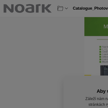
Catalogue_Photovo
Aby 
Záleží nám n
stránkách r