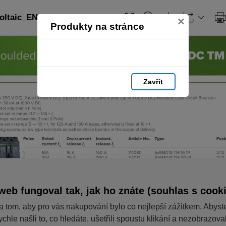
ltaic_EN: strana 26
×
Produkty na stránce
Zavřít
web fungoval tak, jak ho znáte (souhlas s cook
a tom, aby pro vás nakupování bylo co nejlepší zážitkem. Abyst
ychle našli to, co hledáte, ušetřili spoustu klikání a nezobrazov