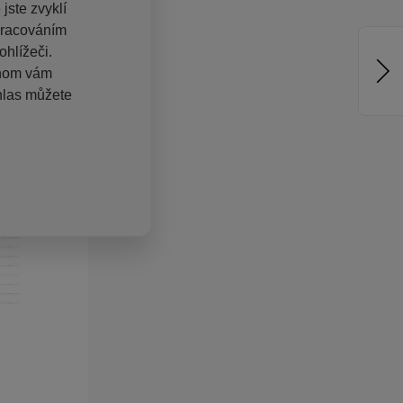
jste zvyklí
pracováním
hlížeči.
chom vám
hlas můžete