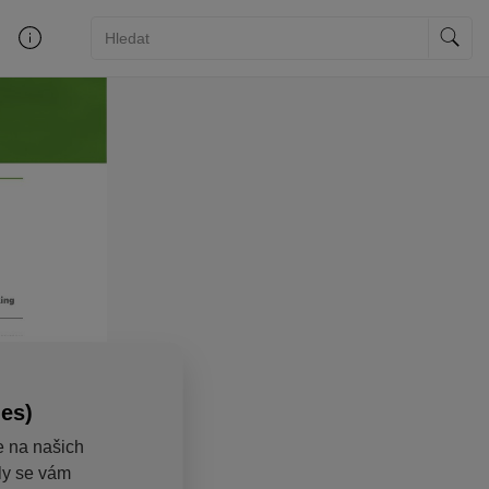
ies)
e na našich
aly se vám