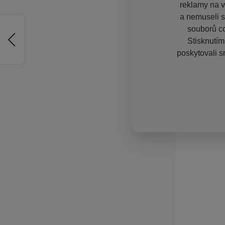
reklamy na vě
a nemuseli s
souborů co
Stisknutím
poskytovali s