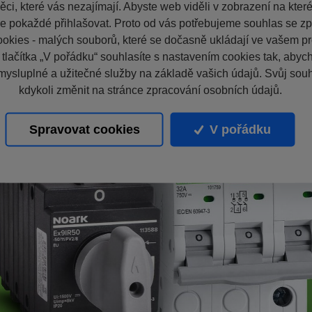
ci, které vás nezajímají. Abyste web viděli v zobrazení na které 
e pokaždé přihlašovat. Proto od vás potřebujeme souhlas se z
okies - malých souborů, které se dočasně ukládají ve vašem pro
 tlačítka „V pořádku“ souhlasíte s nastavením cookies tak, aby
mysluplné a užitečné služby na základě vašich údajů. Svůj sou
kdykoli změnit na stránce zpracování osobních údajů.
Spravovat cookies
V pořádku