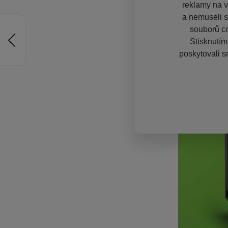
reklamy na vě
a nemuseli s
souborů co
Stisknutím
poskytovali s