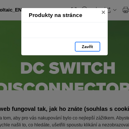
ltaic_EN: strana 75
×
Produkty na stránce
Zavřít
web fungoval tak, jak ho znáte (souhlas s cook
a tom, aby pro vás nakupování bylo co nejlepší zážitkem. Abyst
ychle našli to, co hledáte, ušetřili spoustu klikání a nezobrazov