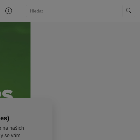
ies)
e na našich
aly se vám