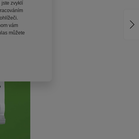
jste zvyklí
pracováním
hlížeči.
chom vám
hlas můžete