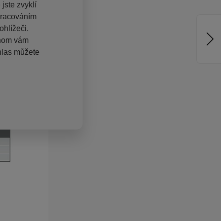
jste zvyklí
pracováním
hlížeči.
chom vám
hlas můžete