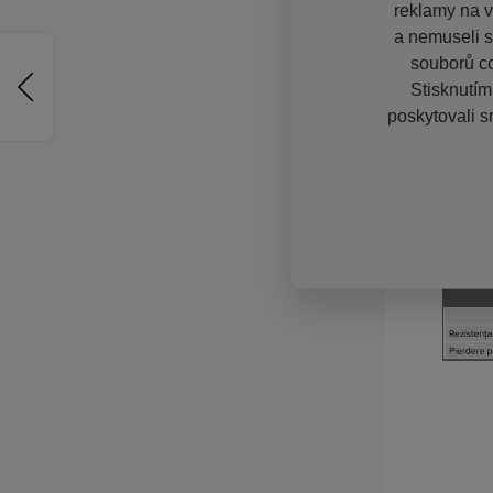
reklamy na vě
a nemuseli s
souborů co
Stisknutím
poskytovali s