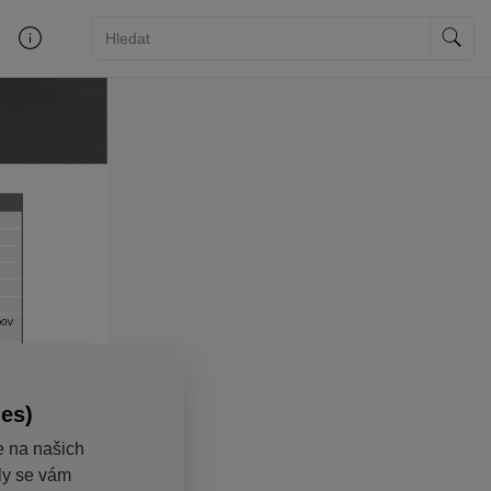
ies)
e na našich
aly se vám