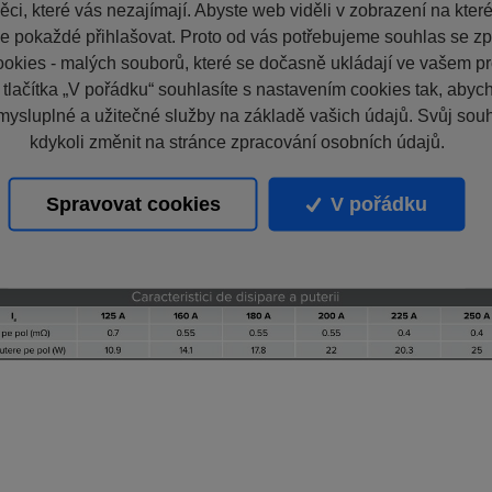
ci, které vás nezajímají. Abyste web viděli v zobrazení na které 
e pokaždé přihlašovat. Proto od vás potřebujeme souhlas se z
okies - malých souborů, které se dočasně ukládají ve vašem pro
 tlačítka „V pořádku“ souhlasíte s nastavením cookies tak, aby
mysluplné a užitečné služby na základě vašich údajů. Svůj sou
kdykoli změnit na stránce zpracování osobních údajů.
Spravovat cookies
V pořádku