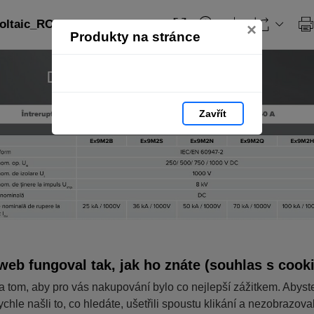
ltaic_RO: strana 140
×
Produkty na stránce
Zavřít
web fungoval tak, jak ho znáte (souhlas s cook
a tom, aby pro vás nakupování bylo co nejlepší zážitkem. Abyst
ychle našli to, co hledáte, ušetřili spoustu klikání a nezobrazov