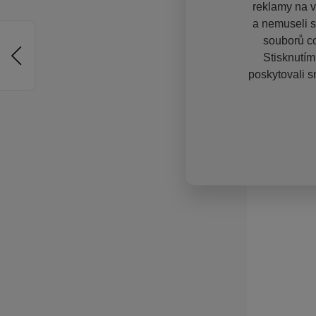
reklamy na vě
a nemuseli s
souborů co
Stisknutím
poskytovali s