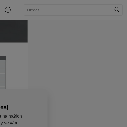
ies)
e na našich
aly se vám