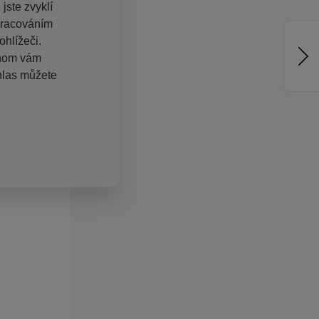
jste zvyklí
pracováním
hlížeči.
chom vám
hlas můžete