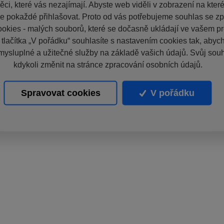
ci, které vás nezajímají. Abyste web viděli v zobrazení na které 
e pokaždé přihlašovat. Proto od vás potřebujeme souhlas se z
okies - malých souborů, které se dočasně ukládají ve vašem pro
 tlačítka „V pořádku“ souhlasíte s nastavením cookies tak, aby
mysluplné a užitečné služby na základě vašich údajů. Svůj sou
kdykoli změnit na stránce zpracování osobních údajů.
Spravovat cookies
V pořádku