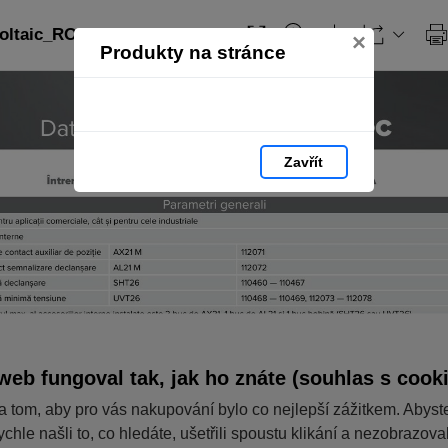
ltaic_RO: strana 224
×
Produkty na stránce
Zavřít
web fungoval tak, jak ho znáte (souhlas s cook
a tom, aby pro vás nakupování bylo co nejlepší zážitkem. Abyst
ychle našli to, co hledáte, ušetřili spoustu klikání a nezobrazov