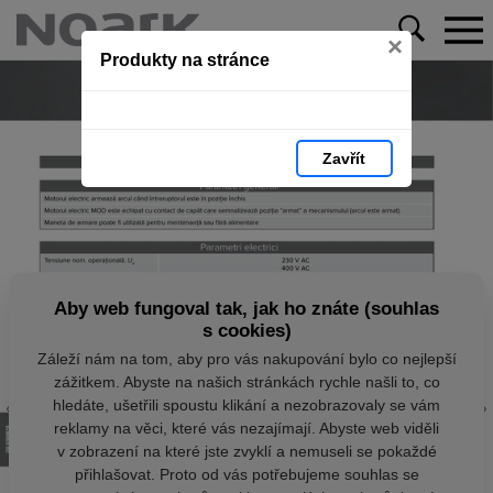
×
Produkty na stránce
Zavřít
Aby web fungoval tak, jak ho znáte (souhlas
s cookies)
Záleží nám na tom, aby pro vás nakupování bylo co nejlepší
zážitkem. Abyste na našich stránkách rychle našli to, co
hledáte, ušetřili spoustu klikání a nezobrazovaly se vám
reklamy na věci, které vás nezajímají. Abyste web viděli
v zobrazení na které jste zvyklí a nemuseli se pokaždé
přihlašovat. Proto od vás potřebujeme souhlas se