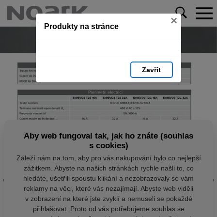
×
Produkty na stránce
Zavřít
Aby web fungoval tak, jak ho znáte (souhlas
s cookies)
Záleží nám na tom, aby pro vás nakupování bylo co nejlepší
zážitkem. Abyste na našich stránkách rychle našli to, co
hledáte, ušetřili spoustu klikání a nezobrazovaly se vám
reklamy na věci, které vás nezajímají. Abyste web viděli
v zobrazení na které jste zvyklí a nemuseli se pokaždé
přihlašovat. Proto od vás potřebujeme souhlas se