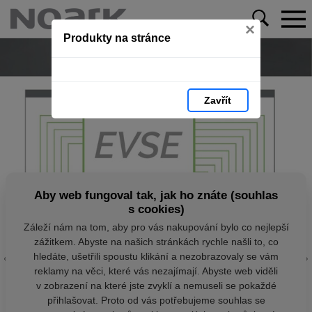
×
Produkty na stránce
Zavřít
Aby web fungoval tak, jak ho znáte (souhlas
s cookies)
Záleží nám na tom, aby pro vás nakupování bylo co nejlepší
zážitkem. Abyste na našich stránkách rychle našli to, co
hledáte, ušetřili spoustu klikání a nezobrazovaly se vám
reklamy na věci, které vás nezajímají. Abyste web viděli
v zobrazení na které jste zvyklí a nemuseli se pokaždé
přihlašovat. Proto od vás potřebujeme souhlas se