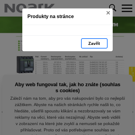
×
Produkty na stránce
Zavřít
Aby web fungoval tak, jak ho znáte (souhlas
s cookies)
Záleží nám na tom, aby pro vás nakupování bylo co nejlepší
zážitkem. Abyste na našich stránkách rychle našli to, co
hledáte, ušetřili spoustu klikání a nezobrazovaly se vám
reklamy na věci, které vás nezajímají. Abyste web viděli
v zobrazení na které jste zvyklí a nemuseli se pokaždé
přihlašovat. Proto od vás potřebujeme souhlas se