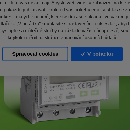
ci, které vás nezajímají. Abyste web viděli v zobrazení na které 
e pokaždé přihlašovat. Proto od vás potřebujeme souhlas se z
okies - malých souborů, které se dočasně ukládají ve vašem pro
 tlačítka „V pořádku“ souhlasíte s nastavením cookies tak, aby
mysluplné a užitečné služby na základě vašich údajů. Svůj sou
kdykoli změnit na stránce zpracování osobních údajů.
Spravovat cookies
V pořádku