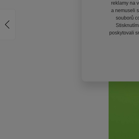
reklamy na vě
a nemuseli s
souborů co
Stisknutím
poskytovali s