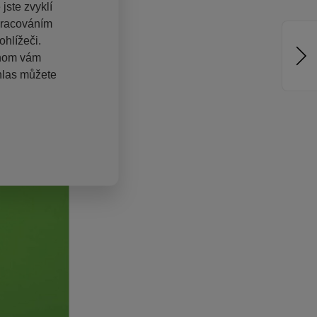
jste zvyklí
pracováním
hlížeči.
chom vám
hlas můžete