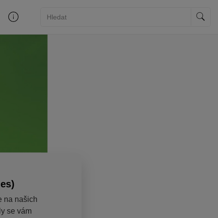
ies)
e na našich
aly se vám