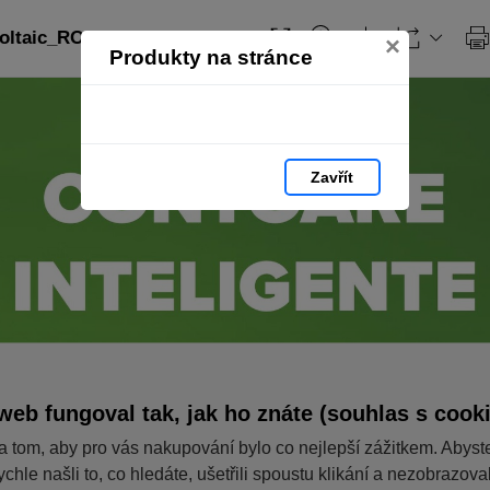
ltaic_RO: strana 96
×
Produkty na stránce
Zavřít
web fungoval tak, jak ho znáte (souhlas s cook
a tom, aby pro vás nakupování bylo co nejlepší zážitkem. Abyst
ychle našli to, co hledáte, ušetřili spoustu klikání a nezobrazov