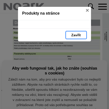
×
Produkty na stránce
Zavřít
Aby web fungoval tak, jak ho znáte (souhlas
s cookies)
Záleží nám na tom, aby pro vás nakupování bylo co nejlepší
zážitkem. Abyste na našich stránkách rychle našli to, co
hledáte, ušetřili spoustu klikání a nezobrazovaly se vám
reklamy na věci, které vás nezajímají. Abyste web viděli
v zobrazení na které jste zvyklí a nemuseli se pokaždé
přihlašovat. Proto od vás potřebujeme souhlas se