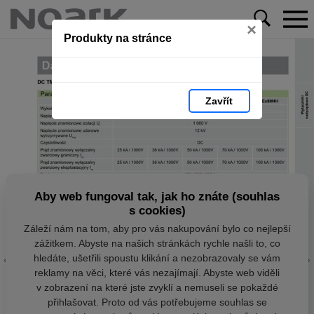
×
Produkty na stránce
Zavřít
Aby web fungoval tak, jak ho znáte (souhlas
s cookies)
Záleží nám na tom, aby pro vás nakupování bylo co nejlepší
zážitkem. Abyste na našich stránkách rychle našli to, co
hledáte, ušetřili spoustu klikání a nezobrazovaly se vám
reklamy na věci, které vás nezajímají. Abyste web viděli
v zobrazení na které jste zvyklí a nemuseli se pokaždé
přihlašovat. Proto od vás potřebujeme souhlas se