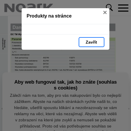
×
Produkty na stránce
Zavřít
Aby web fungoval tak, jak ho znáte (souhlas
s cookies)
Záleží nám na tom, aby pro vás nakupování bylo co nejlepší
zážitkem. Abyste na našich stránkách rychle našli to, co
hledáte, ušetřili spoustu klikání a nezobrazovaly se vám
reklamy na věci, které vás nezajímají. Abyste web viděli
v zobrazení na které jste zvyklí a nemuseli se pokaždé
přihlašovat. Proto od vás potřebujeme souhlas se