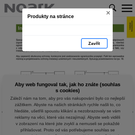
×
Produkty na stránce
Zavřít
Aby web fungoval tak, jak ho znáte (souhlas
s cookies)
Záleží nám na tom, aby pro vás nakupování bylo co nejlepší
zážitkem. Abyste na našich stránkách rychle našli to, co
hledáte, ušetřili spoustu klikání a nezobrazovaly se vám
reklamy na věci, které vás nezajímají. Abyste web viděli
v zobrazení na které jste zvyklí a nemuseli se pokaždé
přihlašovat. Proto od vás potřebujeme souhlas se