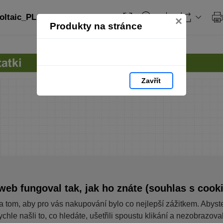
ltaic_PL: strana 36
×
Produkty na stránce
Zavřít
web fungoval tak, jak ho znáte (souhlas s cook
a tom, aby pro vás nakupování bylo co nejlepší zážitkem. Abyst
ychle našli to, co hledáte, ušetřili spoustu klikání a nezobrazov