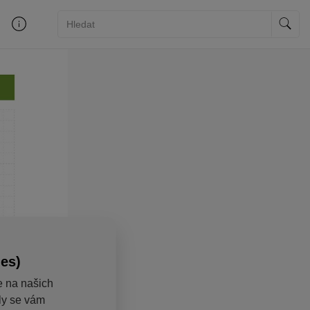
ies)
e na našich
aly se vám