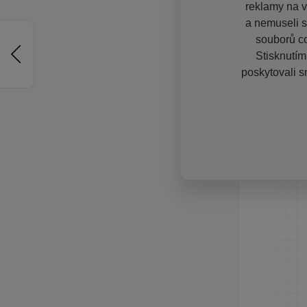
reklamy na vě
a nemuseli s
souborů co
Stisknutím
poskytovali s