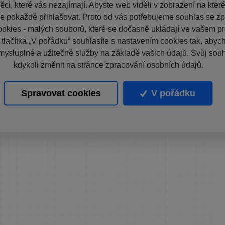
ci, které vás nezajímají. Abyste web viděli v zobrazení na které 
e pokaždé přihlašovat. Proto od vás potřebujeme souhlas se z
okies - malých souborů, které se dočasně ukládají ve vašem pro
 tlačítka „V pořádku“ souhlasíte s nastavením cookies tak, aby
mysluplné a užitečné služby na základě vašich údajů. Svůj sou
kdykoli změnit na stránce zpracování osobních údajů.
Spravovat cookies
V pořádku