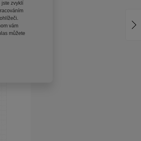
jste zvyklí
pracováním
hlížeči.
chom vám
hlas můžete