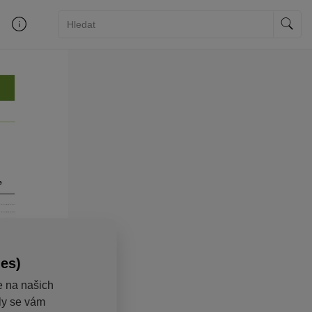
ies)
e na našich
aly se vám