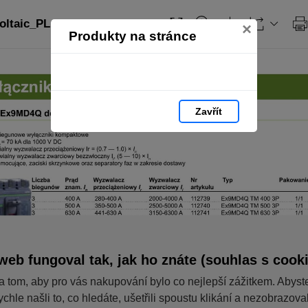
ltaic_PL: strana 54
×
Produkty na stránce
Zavřít
web fungoval tak, jak ho znáte (souhlas s cook
a tom, aby pro vás nakupování bylo co nejlepší zážitkem. Abyst
ychle našli to, co hledáte, ušetřili spoustu klikání a nezobrazov