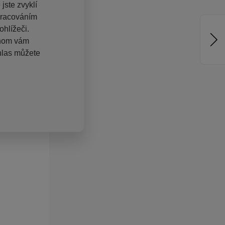
jste zvyklí
pracováním
hlížeči.
chom vám
hlas můžete