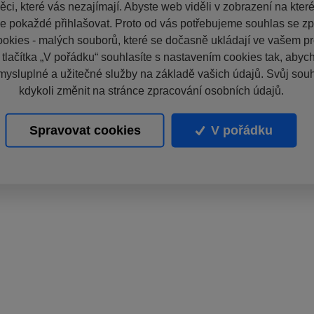
ci, které vás nezajímají. Abyste web viděli v zobrazení na které 
e pokaždé přihlašovat. Proto od vás potřebujeme souhlas se z
okies - malých souborů, které se dočasně ukládají ve vašem pro
 tlačítka „V pořádku“ souhlasíte s nastavením cookies tak, aby
mysluplné a užitečné služby na základě vašich údajů. Svůj sou
kdykoli změnit na stránce zpracování osobních údajů.
Spravovat cookies
V pořádku