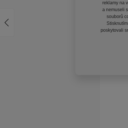
reklamy na vě
a nemuseli s
souborů co
Stisknutím
poskytovali s