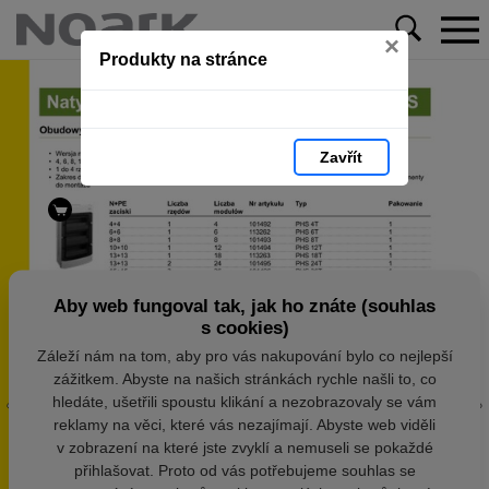
×
Produkty na stránce
Zavřít
Aby web fungoval tak, jak ho znáte (souhlas
s cookies)
Záleží nám na tom, aby pro vás nakupování bylo co nejlepší
zážitkem. Abyste na našich stránkách rychle našli to, co
hledáte, ušetřili spoustu klikání a nezobrazovaly se vám
reklamy na věci, které vás nezajímají. Abyste web viděli
v zobrazení na které jste zvyklí a nemuseli se pokaždé
přihlašovat. Proto od vás potřebujeme souhlas se