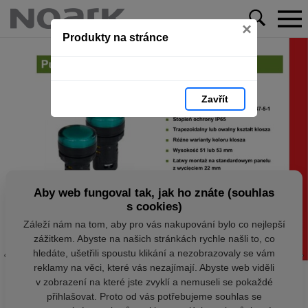
×
Produkty na stránce
Zavřít
Aby web fungoval tak, jak ho znáte (souhlas
s cookies)
Záleží nám na tom, aby pro vás nakupování bylo co nejlepší
zážitkem. Abyste na našich stránkách rychle našli to, co
hledáte, ušetřili spoustu klikání a nezobrazovaly se vám
reklamy na věci, které vás nezajímají. Abyste web viděli
v zobrazení na které jste zvyklí a nemuseli se pokaždé
přihlašovat. Proto od vás potřebujeme souhlas se