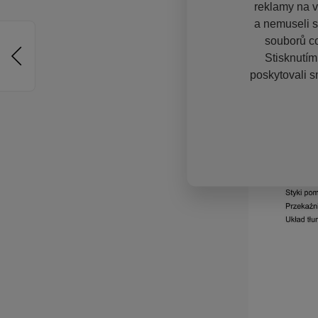
reklamy na vě
a nemuseli s
souborů co
Stisknutím
poskytovali s