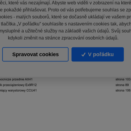
ci, které vás nezajímají. Abyste web viděli v zobrazení na které 
e pokaždé přihlašovat. Proto od vás potřebujeme souhlas se z
okies - malých souborů, které se dočasně ukládají ve vašem pro
 tlačítka „V pořádku“ souhlasíte s nastavením cookies tak, aby
mysluplné a užitečné služby na základě vašich údajů. Svůj sou
kdykoli změnit na stránce zpracování osobních údajů.
Spravovat cookies
V pořádku