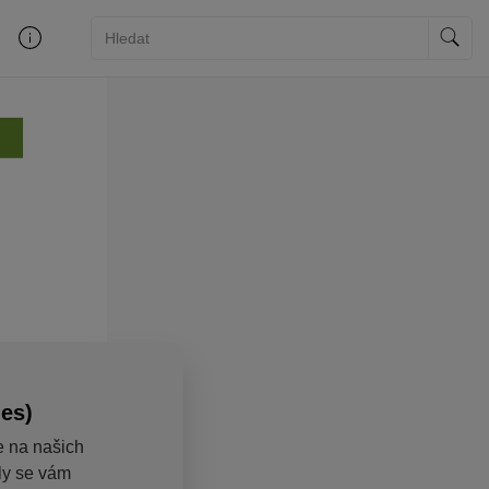
ies)
e na našich
aly se vám