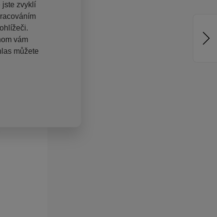
jste zvyklí
pracováním
hlížeči.
chom vám
hlas můžete