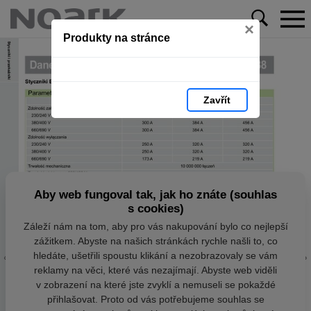
×
Produkty na stránce
Zavřít
Aby web fungoval tak, jak ho znáte (souhlas
s cookies)
Záleží nám na tom, aby pro vás nakupování bylo co nejlepší
zážitkem. Abyste na našich stránkách rychle našli to, co
hledáte, ušetřili spoustu klikání a nezobrazovaly se vám
reklamy na věci, které vás nezajímají. Abyste web viděli
v zobrazení na které jste zvyklí a nemuseli se pokaždé
přihlašovat. Proto od vás potřebujeme souhlas se