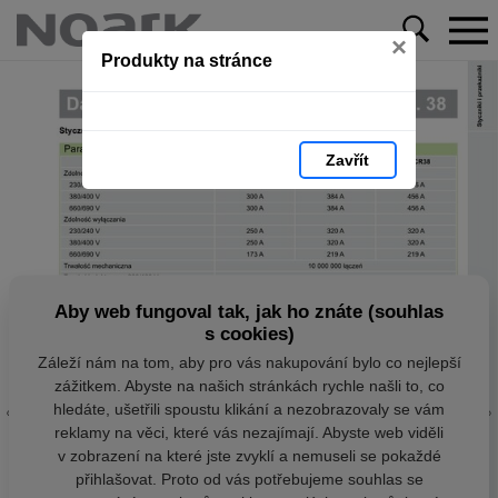
×
Produkty na stránce
Zavřít
Aby web fungoval tak, jak ho znáte (souhlas
s cookies)
Záleží nám na tom, aby pro vás nakupování bylo co nejlepší
zážitkem. Abyste na našich stránkách rychle našli to, co
hledáte, ušetřili spoustu klikání a nezobrazovaly se vám
reklamy na věci, které vás nezajímají. Abyste web viděli
v zobrazení na které jste zvyklí a nemuseli se pokaždé
přihlašovat. Proto od vás potřebujeme souhlas se