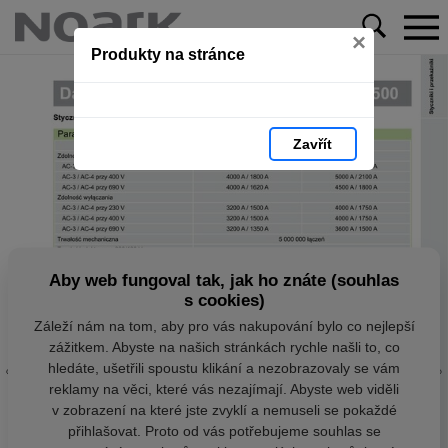
×
Produkty na stránce
Zavřít
Aby web fungoval tak, jak ho znáte (souhlas
s cookies)
Záleží nám na tom, aby pro vás nakupování bylo co nejlepší
zážitkem. Abyste na našich stránkách rychle našli to, co
hledáte, ušetřili spoustu klikání a nezobrazovaly se vám
reklamy na věci, které vás nezajímají. Abyste web viděli
v zobrazení na které jste zvyklí a nemuseli se pokaždé
přihlašovat. Proto od vás potřebujeme souhlas se