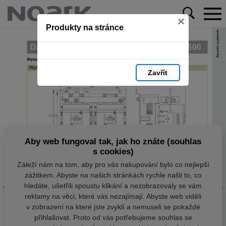
×
Produkty na stránce
Zavřít
Aby web fungoval tak, jak ho znáte (souhlas
s cookies)
Záleží nám na tom, aby pro vás nakupování bylo co nejlepší
zážitkem. Abyste na našich stránkách rychle našli to, co
hledáte, ušetřili spoustu klikání a nezobrazovaly se vám
reklamy na věci, které vás nezajímají. Abyste web viděli
v zobrazení na které jste zvyklí a nemuseli se pokaždé
přihlašovat. Proto od vás potřebujeme souhlas se