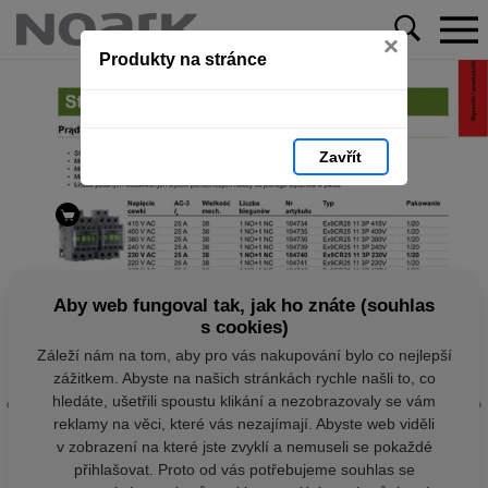
×
Produkty na stránce
Zavřít
Aby web fungoval tak, jak ho znáte (souhlas
s cookies)
Záleží nám na tom, aby pro vás nakupování bylo co nejlepší
zážitkem. Abyste na našich stránkách rychle našli to, co
hledáte, ušetřili spoustu klikání a nezobrazovaly se vám
reklamy na věci, které vás nezajímají. Abyste web viděli
v zobrazení na které jste zvyklí a nemuseli se pokaždé
přihlašovat. Proto od vás potřebujeme souhlas se