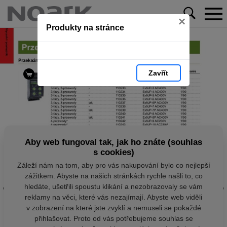
×
Produkty na stránce
Zavřít
Aby web fungoval tak, jak ho znáte (souhlas
s cookies)
Záleží nám na tom, aby pro vás nakupování bylo co nejlepší
zážitkem. Abyste na našich stránkách rychle našli to, co
hledáte, ušetřili spoustu klikání a nezobrazovaly se vám
reklamy na věci, které vás nezajímají. Abyste web viděli
v zobrazení na které jste zvyklí a nemuseli se pokaždé
přihlašovat. Proto od vás potřebujeme souhlas se