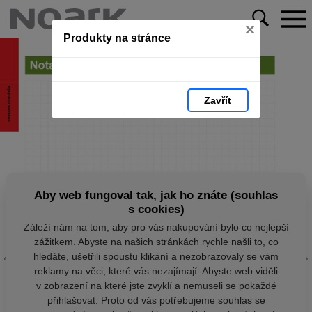
×
Produkty na stránce
Zavřít
Aby web fungoval tak, jak ho znáte (souhlas
s cookies)
Záleží nám na tom, aby pro vás nakupování bylo co nejlepší
zážitkem. Abyste na našich stránkách rychle našli to, co
hledáte, ušetřili spoustu klikání a nezobrazovaly se vám
reklamy na věci, které vás nezajímají. Abyste web viděli
v zobrazení na které jste zvyklí a nemuseli se pokaždé
přihlašovat. Proto od vás potřebujeme souhlas se