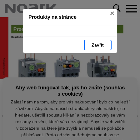
×
Produkty na stránce
Zavřít
Aby web fungoval tak, jak ho znáte (souhlas
s cookies)
Záleží nám na tom, aby pro vás nakupování bylo co nejlepší
zážitkem. Abyste na našich stránkách rychle našli to, co
hledáte, ušetřili spoustu klikání a nezobrazovaly se vám
reklamy na věci, které vás nezajímají. Abyste web viděli
v zobrazení na které jste zvyklí a nemuseli se pokaždé
přihlašovat. Proto od vás potřebujeme souhlas se