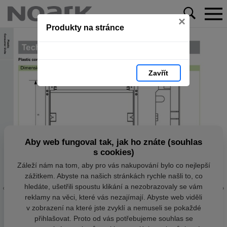
×
Produkty na stránce
Zavřít
Aby web fungoval tak, jak ho znáte (souhlas
s cookies)
Záleží nám na tom, aby pro vás nakupování bylo co nejlepší
zážitkem. Abyste na našich stránkách rychle našli to, co
hledáte, ušetřili spoustu klikání a nezobrazovaly se vám
reklamy na věci, které vás nezajímají. Abyste web viděli
v zobrazení na které jste zvyklí a nemuseli se pokaždé
přihlašovat. Proto od vás potřebujeme souhlas se