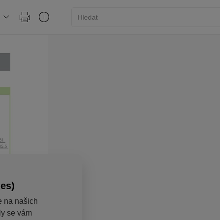
ies)
e na našich
aly se vám