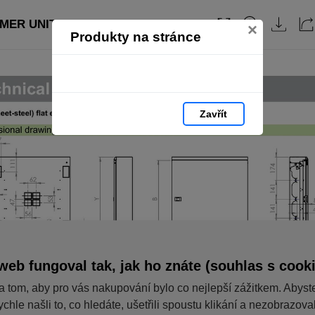
MER UNITS: strana 122
Obsah
×
Produkty na stránce
Zavřít
web fungoval tak, jak ho znáte (souhlas s cook
a tom, aby pro vás nakupování bylo co nejlepší zážitkem. Abyst
ychle našli to, co hledáte, ušetřili spoustu klikání a nezobrazov