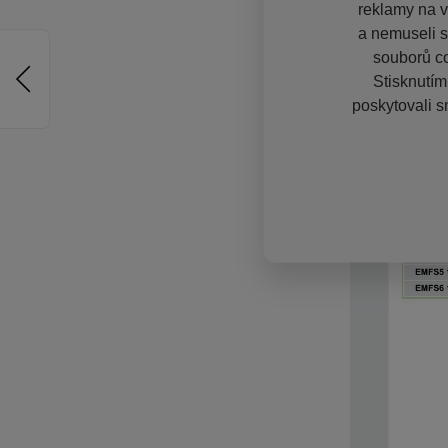
reklamy na vě
a nemuseli s
souborů co
Stisknutím
poskytovali s