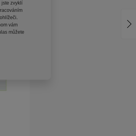
jste zvyklí
pracováním
hlížeči.
chom vám
hlas můžete