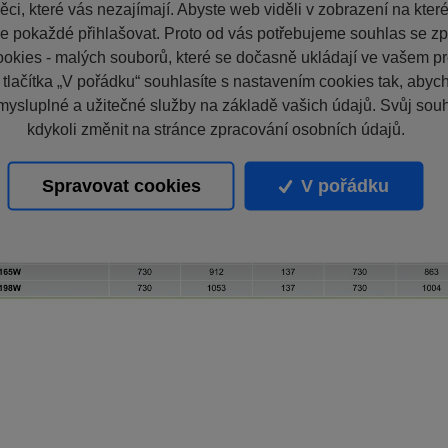
ci, které vás nezajímají. Abyste web viděli v zobrazení na které 
e pokaždé přihlašovat. Proto od vás potřebujeme souhlas se z
okies - malých souborů, které se dočasně ukládají ve vašem pro
 tlačítka „V pořádku“ souhlasíte s nastavením cookies tak, aby
mysluplné a užitečné služby na základě vašich údajů. Svůj sou
kdykoli změnit na stránce zpracování osobních údajů.
Spravovat cookies
V pořádku