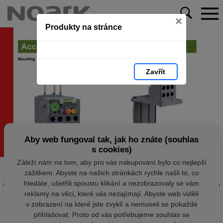
×
Produkty na stránce
Zavřít
Aby web fungoval tak, jak ho znáte (souhlas
s cookies)
Záleží nám na tom, aby pro vás nakupování bylo co nejlepší
zážitkem. Abyste na našich stránkách rychle našli to, co
hledáte, ušetřili spoustu klikání a nezobrazovaly se vám
reklamy na věci, které vás nezajímají. Abyste web viděli
v zobrazení na které jste zvyklí a nemuseli se pokaždé
přihlašovat. Proto od vás potřebujeme souhlas se