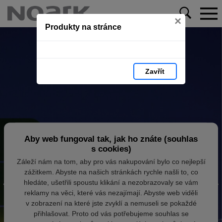
×
Produkty na stránce
Zavřít
Aby web fungoval tak, jak ho znáte (souhlas
s cookies)
Záleží nám na tom, aby pro vás nakupování bylo co nejlepší
zážitkem. Abyste na našich stránkách rychle našli to, co
hledáte, ušetřili spoustu klikání a nezobrazovaly se vám
reklamy na věci, které vás nezajímají. Abyste web viděli
v zobrazení na které jste zvyklí a nemuseli se pokaždé
přihlašovat. Proto od vás potřebujeme souhlas se