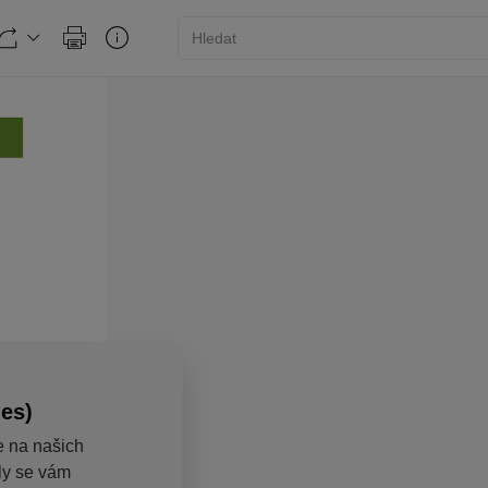
ies)
e na našich
aly se vám