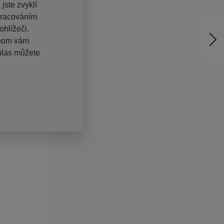
jste zvyklí
pracováním
hlížeči.
chom vám
hlas můžete