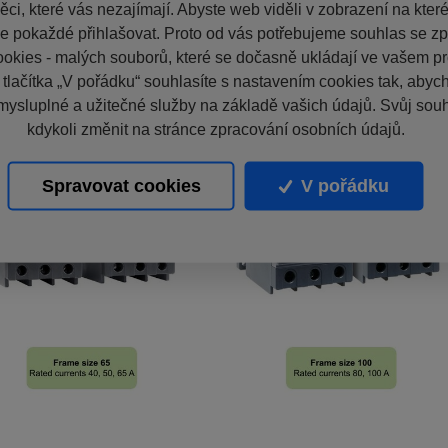
ci, které vás nezajímají. Abyste web viděli v zobrazení na které 
e pokaždé přihlašovat. Proto od vás potřebujeme souhlas se z
okies - malých souborů, které se dočasně ukládají ve vašem pro
 tlačítka „V pořádku“ souhlasíte s nastavením cookies tak, aby
mysluplné a užitečné služby na základě vašich údajů. Svůj sou
kdykoli změnit na stránce zpracování osobních údajů.
Spravovat cookies
V pořádku