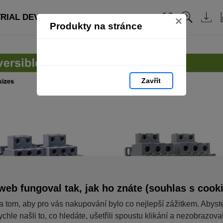
RIAL DEVICES: strana 36
Obsah
×
Produkty na stránce
Zavřít
web fungoval tak, jak ho znáte (souhlas s cook
a tom, aby pro vás nakupování bylo co nejlepší zážitkem. Abyst
ychle našli to, co hledáte, ušetřili spoustu klikání a nezobrazov