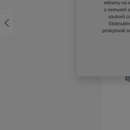
reklamy na vě
a nemuseli s
souborů co
Stisknutím
poskytovali s