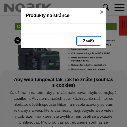
×
Produkty na stránce
Zavřít
Aby web fungoval tak, jak ho znáte (souhlas
s cookies)
Záleží nám na tom, aby pro vás nakupování bylo co nejlepší
zážitkem. Abyste na našich stránkách rychle našli to, co
hledáte, ušetřili spoustu klikání a nezobrazovaly se vám
reklamy na věci, které vás nezajímají. Abyste web viděli
v zobrazení na které jste zvyklí a nemuseli se pokaždé
přihlašovat. Proto od vás potřebujeme souhlas se