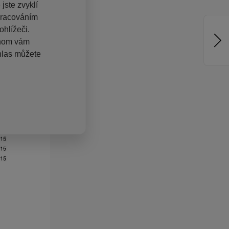
jste zvyklí
pracováním
hlížeči.
chom vám
hlas můžete