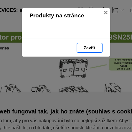
VICES: strana 84
Obsah
×
Produkty na stránce
Zavřít
web fungoval tak, jak ho znáte (souhlas s cook
a tom, aby pro vás nakupování bylo co nejlepší zážitkem. Abyst
ychle našli to, co hledáte, ušetřili spoustu klikání a nezobrazov