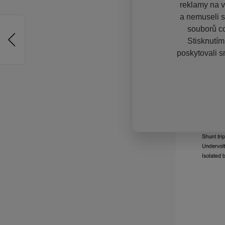
reklamy na vě
a nemuseli s
souborů co
Stisknutím
poskytovali s