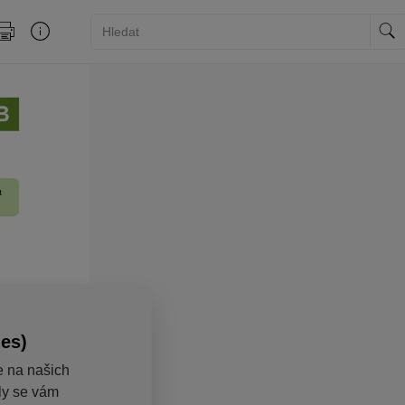
ies)
e na našich
aly se vám