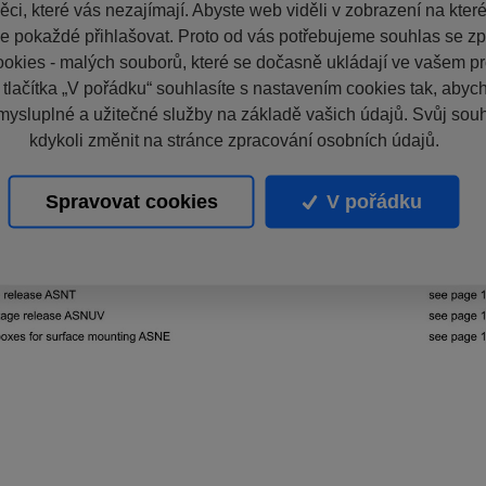
ci, které vás nezajímají. Abyste web viděli v zobrazení na které 
e pokaždé přihlašovat. Proto od vás potřebujeme souhlas se z
okies - malých souborů, které se dočasně ukládají ve vašem pro
 tlačítka „V pořádku“ souhlasíte s nastavením cookies tak, aby
mysluplné a užitečné služby na základě vašich údajů. Svůj sou
kdykoli změnit na stránce zpracování osobních údajů.
Spravovat cookies
V pořádku