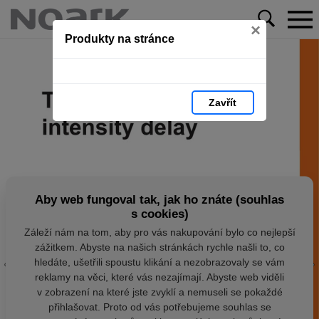
×
Produkty na stránce
Zavřít
Aby web fungoval tak, jak ho znáte (souhlas
s cookies)
Záleží nám na tom, aby pro vás nakupování bylo co nejlepší
zážitkem. Abyste na našich stránkách rychle našli to, co
hledáte, ušetřili spoustu klikání a nezobrazovaly se vám
reklamy na věci, které vás nezajímají. Abyste web viděli
v zobrazení na které jste zvyklí a nemuseli se pokaždé
přihlašovat. Proto od vás potřebujeme souhlas se