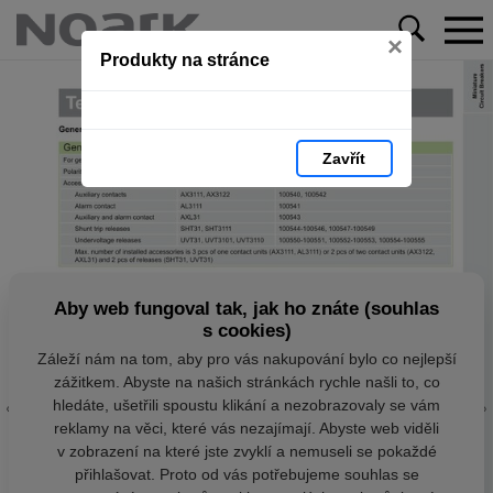
×
Produkty na stránce
Zavřít
Aby web fungoval tak, jak ho znáte (souhlas
s cookies)
Záleží nám na tom, aby pro vás nakupování bylo co nejlepší
zážitkem. Abyste na našich stránkách rychle našli to, co
hledáte, ušetřili spoustu klikání a nezobrazovaly se vám
reklamy na věci, které vás nezajímají. Abyste web viděli
v zobrazení na které jste zvyklí a nemuseli se pokaždé
přihlašovat. Proto od vás potřebujeme souhlas se