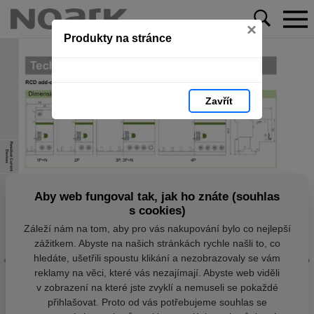
×
Produkty na stránce
Zavřít
Aby web fungoval tak, jak ho znáte (souhlas
s cookies)
Záleží nám na tom, aby pro vás nakupování bylo co nejlepší
zážitkem. Abyste na našich stránkách rychle našli to, co
hledáte, ušetřili spoustu klikání a nezobrazovaly se vám
reklamy na věci, které vás nezajímají. Abyste web viděli
v zobrazení na které jste zvyklí a nemuseli se pokaždé
přihlašovat. Proto od vás potřebujeme souhlas se