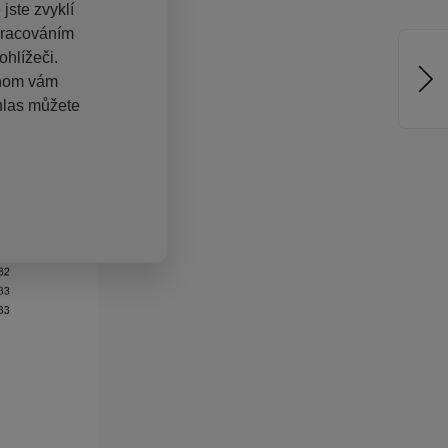
jste zvyklí
pracováním
hlížeči.
chom vám
hlas můžete