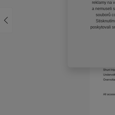
reklamy na vě
a nemuseli s
souborů co
Stisknutím
poskytovali s