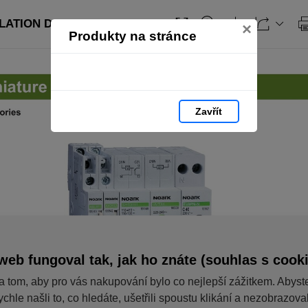
LATION DEVICES: strana 38
×
Produkty na stránce
Zavřít
web fungoval tak, jak ho znáte (souhlas s cook
a tom, aby pro vás nakupování bylo co nejlepší zážitkem. Abyst
ychle našli to, co hledáte, ušetřili spoustu klikání a nezobrazov