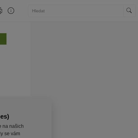
ies)
e na našich
aly se vám