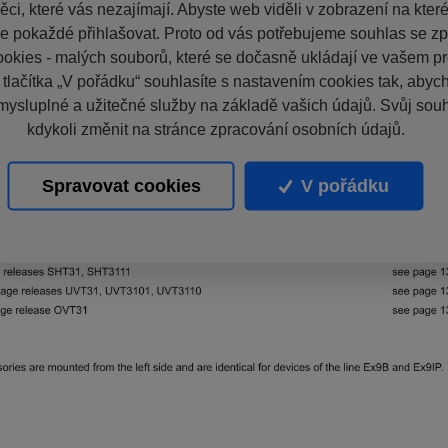
ci, které vás nezajímají. Abyste web viděli v zobrazení na které 
e pokaždé přihlašovat. Proto od vás potřebujeme souhlas se z
okies - malých souborů, které se dočasně ukládají ve vašem pro
 tlačítka „V pořádku“ souhlasíte s nastavením cookies tak, aby
mysluplné a užitečné služby na základě vašich údajů. Svůj sou
kdykoli změnit na stránce zpracování osobních údajů.
Spravovat cookies
V pořádku