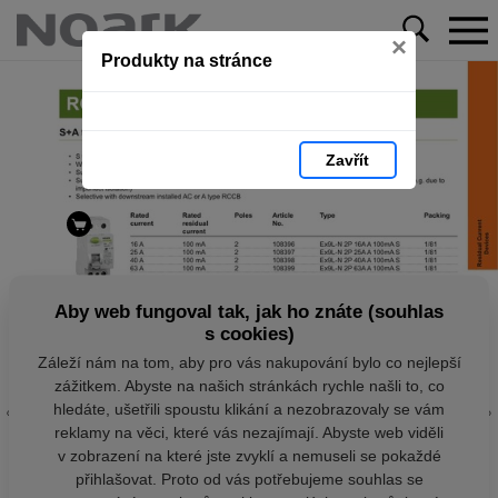
×
Produkty na stránce
Zavřít
Aby web fungoval tak, jak ho znáte (souhlas
s cookies)
Záleží nám na tom, aby pro vás nakupování bylo co nejlepší
zážitkem. Abyste na našich stránkách rychle našli to, co
hledáte, ušetřili spoustu klikání a nezobrazovaly se vám
reklamy na věci, které vás nezajímají. Abyste web viděli
v zobrazení na které jste zvyklí a nemuseli se pokaždé
přihlašovat. Proto od vás potřebujeme souhlas se