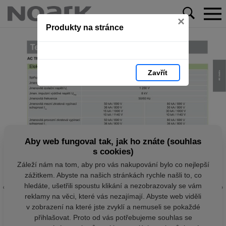
×
Produkty na stránce
Zavřít
Aby web fungoval tak, jak ho znáte (souhlas
s cookies)
Záleží nám na tom, aby pro vás nakupování bylo co nejlepší
zážitkem. Abyste na našich stránkách rychle našli to, co
hledáte, ušetřili spoustu klikání a nezobrazovaly se vám
reklamy na věci, které vás nezajímají. Abyste web viděli
v zobrazení na které jste zvyklí a nemuseli se pokaždé
přihlašovat. Proto od vás potřebujeme souhlas se