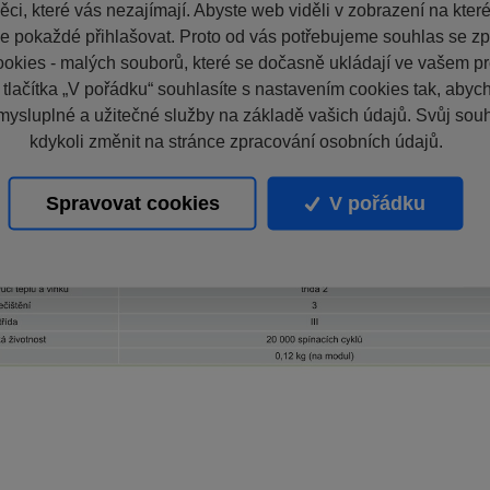
ci, které vás nezajímají. Abyste web viděli v zobrazení na které 
e pokaždé přihlašovat. Proto od vás potřebujeme souhlas se z
okies - malých souborů, které se dočasně ukládají ve vašem pro
 tlačítka „V pořádku“ souhlasíte s nastavením cookies tak, aby
mysluplné a užitečné služby na základě vašich údajů. Svůj sou
kdykoli změnit na stránce zpracování osobních údajů.
Spravovat cookies
V pořádku