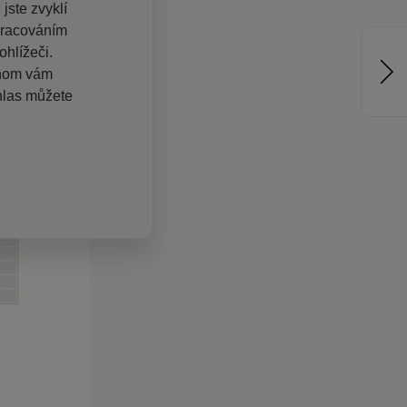
jste zvyklí
pracováním
hlížeči.
chom vám
hlas můžete