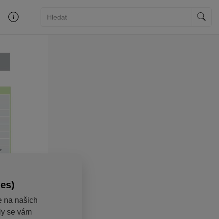
ies)
e na našich
aly se vám