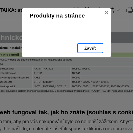
AIKA: strana 122
×
Produkty na stránce
Zavřít
web fungoval tak, jak ho znáte (souhlas s cook
a tom, aby pro vás nakupování bylo co nejlepší zážitkem. Abyst
ychle našli to, co hledáte, ušetřili spoustu klikání a nezobrazov