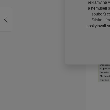
reklamy na vě
a nemuseli s
souborů co
Stisknutím
poskytovali s