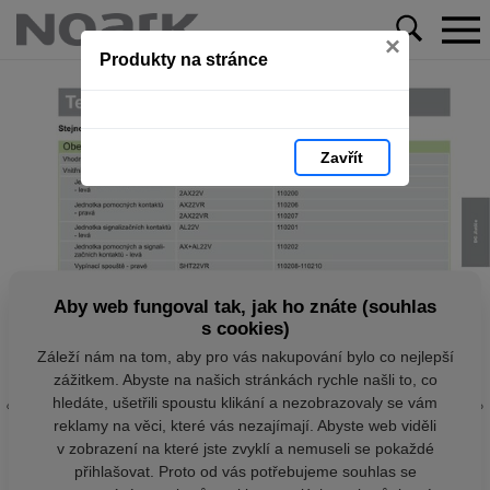
×
Produkty na stránce
Zavřít
Aby web fungoval tak, jak ho znáte (souhlas
s cookies)
Záleží nám na tom, aby pro vás nakupování bylo co nejlepší
zážitkem. Abyste na našich stránkách rychle našli to, co
hledáte, ušetřili spoustu klikání a nezobrazovaly se vám
reklamy na věci, které vás nezajímají. Abyste web viděli
v zobrazení na které jste zvyklí a nemuseli se pokaždé
přihlašovat. Proto od vás potřebujeme souhlas se