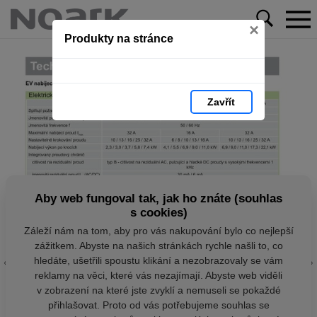
×
Produkty na stránce
Zavřít
Aby web fungoval tak, jak ho znáte (souhlas
s cookies)
Záleží nám na tom, aby pro vás nakupování bylo co nejlepší
zážitkem. Abyste na našich stránkách rychle našli to, co
hledáte, ušetřili spoustu klikání a nezobrazovaly se vám
reklamy na věci, které vás nezajímají. Abyste web viděli
v zobrazení na které jste zvyklí a nemuseli se pokaždé
přihlašovat. Proto od vás potřebujeme souhlas se