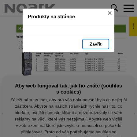
×
Produkty na stránce
Zavřít
Aby web fungoval tak, jak ho znáte (souhlas
s cookies)
Záleží nám na tom, aby pro vás nakupování bylo co nejlepší
zážitkem. Abyste na našich stránkách rychle našli to, co
hledáte, ušetřili spoustu klikání a nezobrazovaly se vám
reklamy na věci, které vás nezajímají. Abyste web viděli
v zobrazení na které jste zvyklí a nemuseli se pokaždé
přihlašovat. Proto od vás potřebujeme souhlas se