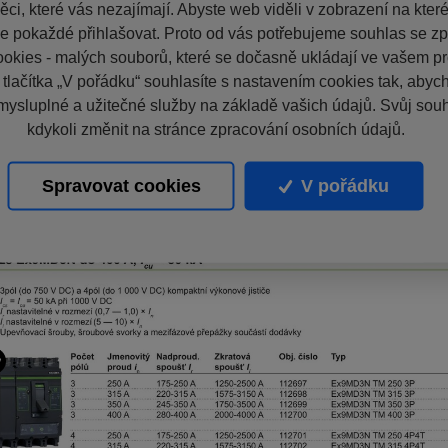
ci, které vás nezajímají. Abyste web viděli v zobrazení na které 
e pokaždé přihlašovat. Proto od vás potřebujeme souhlas se z
okies - malých souborů, které se dočasně ukládají ve vašem pro
 tlačítka „V pořádku“ souhlasíte s nastavením cookies tak, aby
mysluplné a užitečné služby na základě vašich údajů. Svůj sou
kdykoli změnit na stránce zpracování osobních údajů.
Spravovat cookies
V pořádku