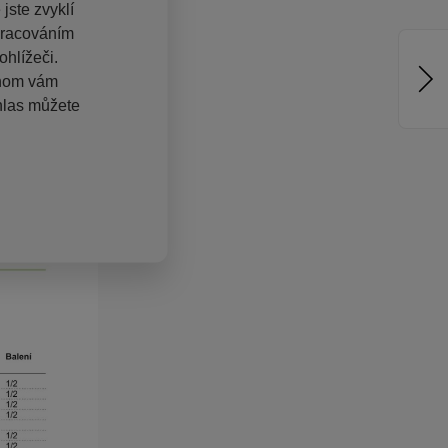
jste zvyklí
pracováním
hlížeči.
chom vám
hlas můžete