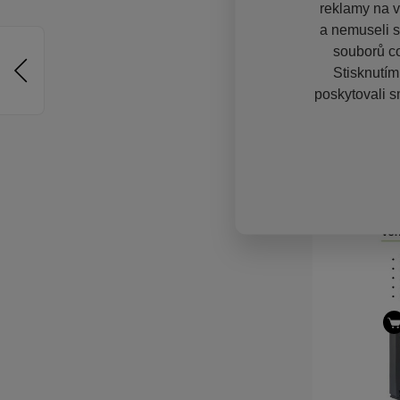
reklamy na vě
a nemuseli s
souborů co
Stisknutím
poskytovali s