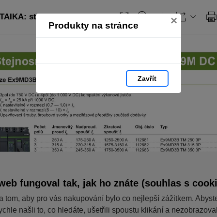
AIKA: strana 45
×
Produkty na stránce
Zavřít
web fungoval tak, jak ho znáte (souhlas s cook
a tom, aby pro vás nakupování bylo co nejlepší zážitkem. Abyst
ychle našli to, co hledáte, ušetřili spoustu klikání a nezobrazov