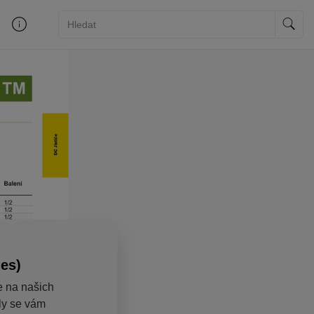
ies)
e na našich
aly se vám