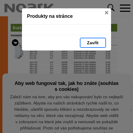
×
Produkty na stránce
Zavřít
Aby web fungoval tak, jak ho znáte (souhlas
s cookies)
Záleží nám na tom, aby pro vás nakupování bylo co nejlepší
zážitkem. Abyste na našich stránkách rychle našli to, co
hledáte, ušetřili spoustu klikání a nezobrazovaly se vám
reklamy na věci, které vás nezajímají. Abyste web viděli
v zobrazení na které jste zvyklí a nemuseli se pokaždé
přihlašovat. Proto od vás potřebujeme souhlas se