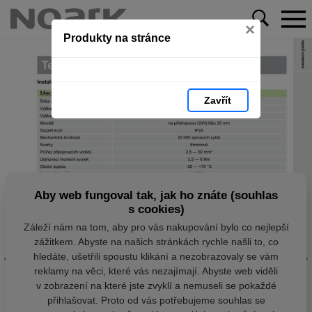
×
Produkty na stránce
Zavřít
Aby web fungoval tak, jak ho znáte (souhlas
s cookies)
Záleží nám na tom, aby pro vás nakupování bylo co nejlepší
zážitkem. Abyste na našich stránkách rychle našli to, co
hledáte, ušetřili spoustu klikání a nezobrazovaly se vám
reklamy na věci, které vás nezajímají. Abyste web viděli
v zobrazení na které jste zvyklí a nemuseli se pokaždé
přihlašovat. Proto od vás potřebujeme souhlas se