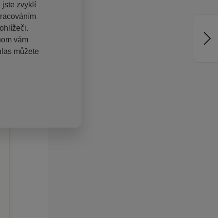
jste zvyklí
pracováním
hlížeči.
chom vám
hlas můžete