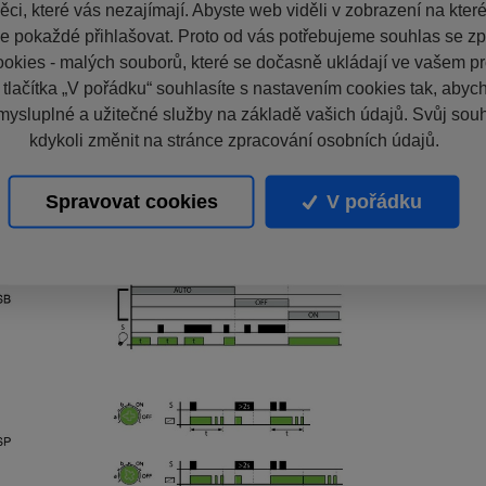
ci, které vás nezajímají. Abyste web viděli v zobrazení na které 
e pokaždé přihlašovat. Proto od vás potřebujeme souhlas se z
okies - malých souborů, které se dočasně ukládají ve vašem pro
 tlačítka „V pořádku“ souhlasíte s nastavením cookies tak, aby
mysluplné a užitečné služby na základě vašich údajů. Svůj sou
kdykoli změnit na stránce zpracování osobních údajů.
Spravovat cookies
V pořádku