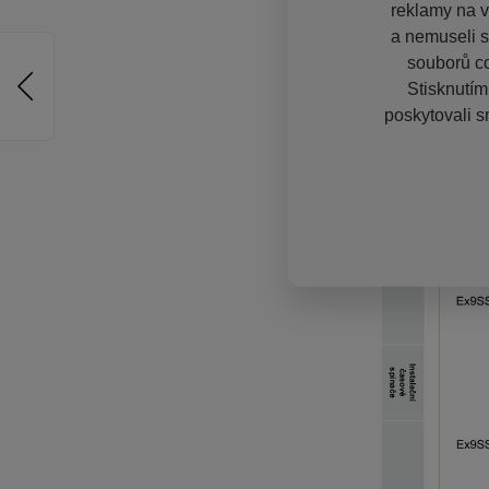
reklamy na vě
a nemuseli s
souborů co
Stisknutím
poskytovali s