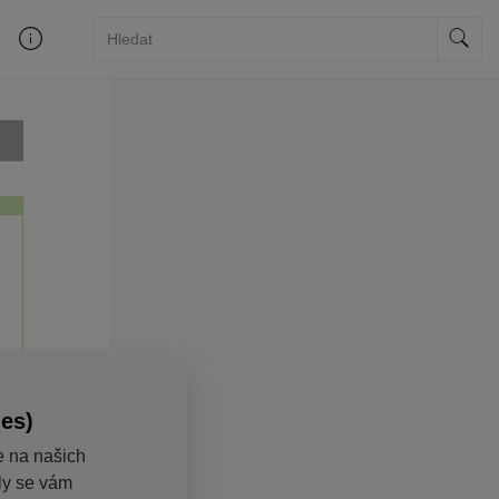
ies)
e na našich
aly se vám