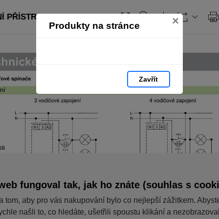
Í PŘÍSTROJE: strana 338
×
Produkty na stránce
Zavřít
web fungoval tak, jak ho znáte (souhlas s cook
a tom, aby pro vás nakupování bylo co nejlepší zážitkem. Abyst
ychle našli to, co hledáte, ušetřili spoustu klikání a nezobrazov