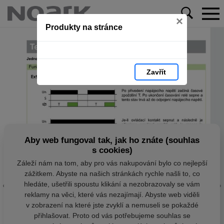
×
Produkty na stránce
Zavřít
Aby web fungoval tak, jak ho znáte (souhlas
s cookies)
Záleží nám na tom, aby pro vás nakupování bylo co nejlepší
zážitkem. Abyste na našich stránkách rychle našli to, co
hledáte, ušetřili spoustu klikání a nezobrazovaly se vám
reklamy na věci, které vás nezajímají. Abyste web viděli
v zobrazení na které jste zvyklí a nemuseli se pokaždé
přihlašovat. Proto od vás potřebujeme souhlas se