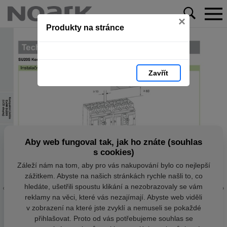
×
Produkty na stránce
Zavřít
Aby web fungoval tak, jak ho znáte (souhlas
s cookies)
Záleží nám na tom, aby pro vás nakupování bylo co nejlepší
zážitkem. Abyste na našich stránkách rychle našli to, co
hledáte, ušetřili spoustu klikání a nezobrazovaly se vám
reklamy na věci, které vás nezajímají. Abyste web viděli
v zobrazení na které jste zvyklí a nemuseli se pokaždé
přihlašovat. Proto od vás potřebujeme souhlas se