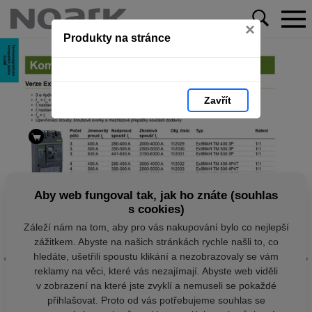
×
Produkty na stránce
Zavřít
Aby web fungoval tak, jak ho znáte (souhlas
s cookies)
Záleží nám na tom, aby pro vás nakupování bylo co nejlepší
zážitkem. Abyste na našich stránkách rychle našli to, co
hledáte, ušetřili spoustu klikání a nezobrazovaly se vám
reklamy na věci, které vás nezajímají. Abyste web viděli
v zobrazení na které jste zvyklí a nemuseli se pokaždé
přihlašovat. Proto od vás potřebujeme souhlas se